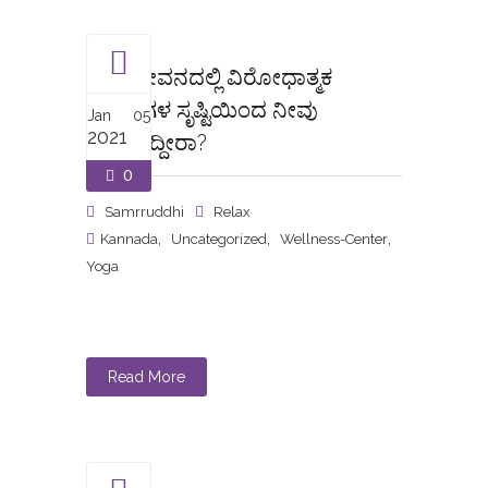
ನಿಮ್ಮ ಜೀವನದಲ್ಲಿ ವಿರೋಧಾತ್ಮಕ
ನಂಬಿಕೆಗಳ ಸೃಷ್ಟಿಯಿಂದ ನೀವು
Jan 05
2021
ನರಳುತಿದ್ದೀರಾ?
0
Samrruddhi
Relax
,
,
,
Kannada
Uncategorized
Wellness-Center
Yoga
Read More