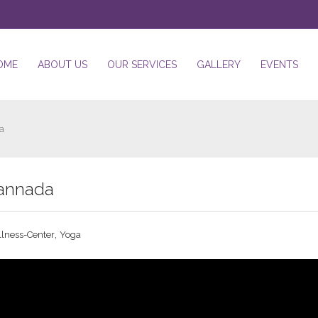
OME
ABOUT US
OUR SERVICES
GALLERY
EVENTS
a
Kannada
,
lness-Center
Yoga