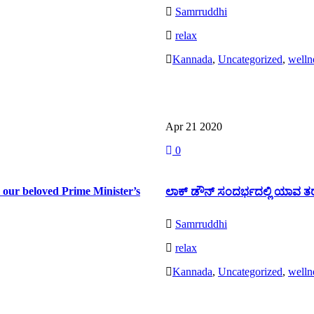
Samrruddhi
relax
Kannada
,
Uncategorized
,
welln
Read More
Apr 21
2020
0
 our beloved Prime Minister’s
ಲಾಕ್ ಡೌನ್ ಸಂದರ್ಭದಲ್ಲಿ ಯಾವ ತ
Samrruddhi
relax
Kannada
,
Uncategorized
,
welln
Read More