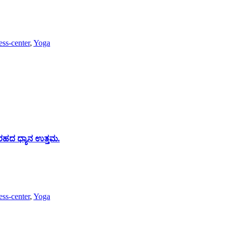
ess-center
,
Yoga
ರಹದ ಧ್ಯಾನ ಉತ್ತಮ.
ess-center
,
Yoga