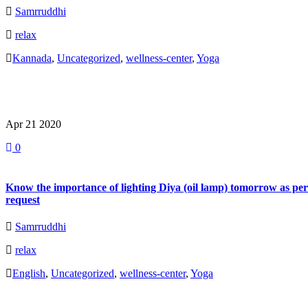
Samrruddhi
relax
Kannada
,
Uncategorized
,
wellness-center
,
Yoga
Read More
Apr 21
2020
0
Know the importance of lighting Diya (oil lamp) tomorrow as per
request
Samrruddhi
relax
English
,
Uncategorized
,
wellness-center
,
Yoga