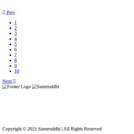
Read More
Prev
1
2
3
4
5
6
7
8
9
10
Next
Privacy P
The information in 
Copyright © 2021 Samrruddhi | All Rights Reserved