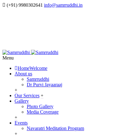
(+91) 9980302641
info@samrruddhi.in
Menu
Home
Welcome
About us
Samrruddhi
Dr Purvi Jayaaraaj
+
Our Services
+
Gallery
Photo Gallery
Media Coverage
+
Events
Navaratri Meditation Program
+