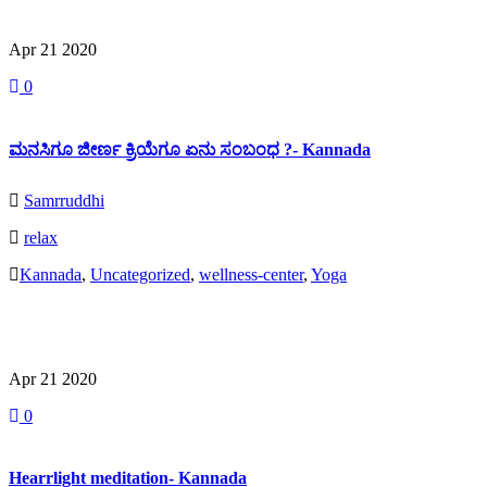
Read More
Apr 21
2020
0
ಮನಸಿಗೂ ಜೀರ್ಣ ಕ್ರಿಯೆಗೂ ಏನು ಸಂಬಂಧ ?- Kannada
Samrruddhi
relax
Kannada
,
Uncategorized
,
wellness-center
,
Yoga
Read More
Apr 21
2020
0
Hearrlight meditation- Kannada